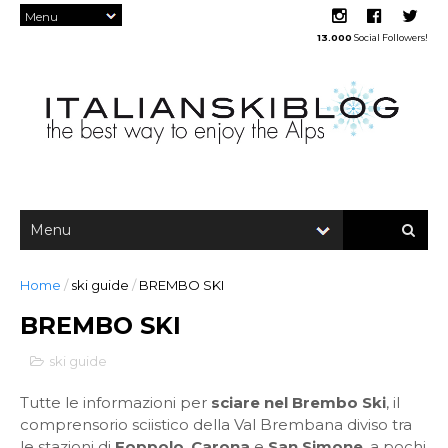
13.000
Social Followers!
Home
/
ski guide
/
BREMBO SKI
BREMBO SKI
ski guide
Tutte le informazioni per
sciare nel Brembo Ski
, il
comprensorio sciistico della Val Brembana diviso tra
le stazioni di
Foppolo
,
Carona
e
San Simone
, a pochi