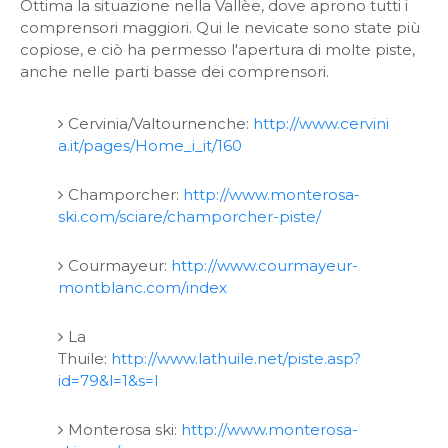
Ottima la situazione nella Vallèe, dove aprono tutti i
comprensori maggiori. Qui le nevicate sono state più
copiose, e ciò ha permesso l'apertura di molte piste,
anche nelle parti basse dei comprensori.
Cervinia/Valtournenche:
http://www.cervini
a.it/pages/Home_i_it/160
Champorcher:
http://www.monterosa-
ski.com/sciare/champorcher-piste/
Courmayeur:
http://www.courmayeur-
montblanc.com/index
La
Thuile:
http://www.lathuile.net/piste.asp?
id=79&l=1&s=I
Monterosa ski:
http://www.monterosa-