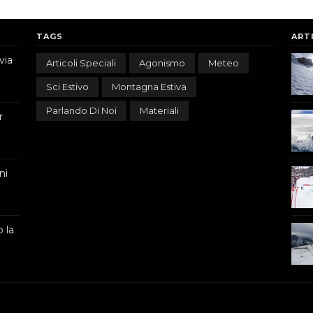
TAGS
ART
via
Articoli Speciali
Agonismo
Meteo
Sci Estivo
Montagna Estiva
Parlando Di Noi
Materiali
r
ni
 la