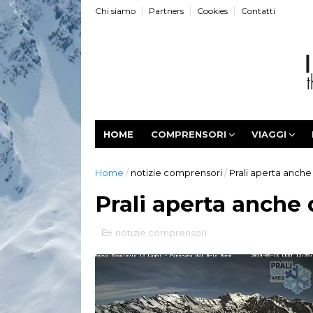
Chi siamo
Partners
Cookies
Contatti
HOME
COMPRENSORI
VIAGGI
Home
/
notizie comprensori
/
Prali aperta anch
Prali aperta anche
notizie comprensori