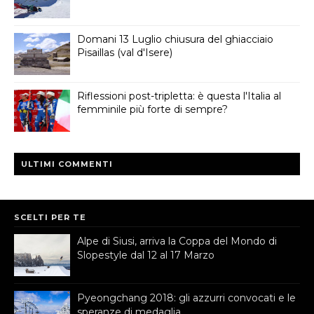
Domani 13 Luglio chiusura del ghiacciaio
Pisaillas (val d'Isere)
Riflessioni post-tripletta: è questa l'Italia al
femminile più forte di sempre?
ULTIMI COMMENTI
SCELTI PER TE
Alpe di Siusi, arriva la Coppa del Mondo di
Slopestyle dal 12 al 17 Marzo
Pyeongchang 2018: gli azzurri convocati e le
speranze di medaglia