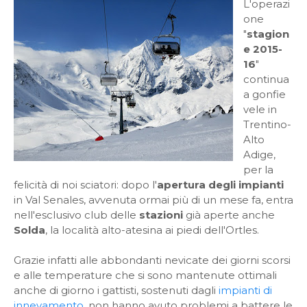
L'operazi
one
"
stagion
e 2015-
16
"
continua
a gonfie
vele in
Trentino-
Alto
Adige,
per la
felicità di noi sciatori: dopo l'
apertura degli impianti
in Val Senales, avvenuta ormai più di un mese fa, entra
nell'esclusivo club delle
stazioni
già aperte anche
Solda
, la località alto-atesina ai piedi dell'Ortles.
Grazie infatti alle abbondanti nevicate dei giorni scorsi
e alle temperature che si sono mantenute ottimali
anche di giorno i gattisti, sostenuti dagli
impianti di
innevamento
, non hanno avuto problemi a battere le