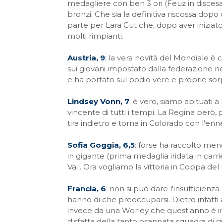
medagliere con ben 3 ori (Feuz in discesa
bronzi. Che sia la definitiva riscossa do
parte per Lara Gut che, dopo aver iniziato
molti rimpianti.
Austria, 9
: la vera novità del Mondiale è c
sui giovani impostato dalla federazione negl
e ha portato sul podio vere e proprie so
Lindsey Vonn, 7
: è vero, siamo abituati a
vincente di tutti i tempi. La Regina però, 
tira indietro e torna in Colorado con l'en
Sofia Goggia, 6,5
: forse ha raccolto me
in gigante (prima medaglia iridata in carrier
Vail. Ora vogliamo la vittoria in Coppa de
Francia, 6
: non si può dare l'insufficienza
hanno di che preoccuparsi. Dietro infatti a
invece da una Worley che quest'anno è in st
disfatta della tanto osannata squadra di g