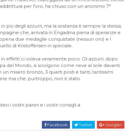
 addirittura per l'oro, ha chiuso con un anonimo 7°
 in più degli azzurri, ma la sostanza è sempre la stessa.
compagine che, arrivata in Engadina piena di speranze e
 appena due medaglie conquistate (nessun oro) e l
uello di Kristoffersen in speciale.
 in effetti ci voleva veramente poco. Gli azzurri, dopo
ppa del Mondo, si sciolgono come neve al sole davanti
un misero bronzo, 3 quarti posti e tanti, tantissimi
ere ma che, purtroppo, non è stato.
i vostri pareri e i vostri consigli a
Facebook
Twitter
Google+