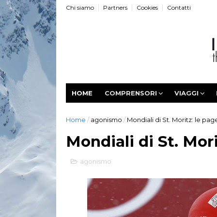
Chi siamo
Partners
Cookies
Contatti
HOME
COMPRENSORI
VIAGGI
Home
/
agonismo
/
Mondiali di St. Moritz: le pag
Mondiali di St. Mori
agonismo