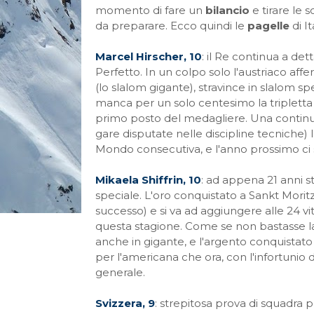
momento di fare un
bilancio
e tirare le 
da preparare. Ecco quindi le
pagelle
di I
Marcel Hirscher, 10
: il Re continua a de
Perfetto. In un colpo solo l'austriaco affe
(lo slalom gigante), stravince in slalom s
manca per un solo centesimo la tripletta 
primo posto del medagliere. Una continui
gare disputate nelle discipline tecniche
Mondo consecutiva, e l'anno prossimo ci 
Mikaela Shiffrin, 10
: ad appena 21 anni st
speciale. L'oro conquistato a Sankt Moritz
successo) e si va ad aggiungere alle 24 vitt
questa stagione. Come se non bastasse la 
anche in gigante, e l'argento conquistato 
per l'americana che ora, con l'infortunio 
generale.
Svizzera, 9
: strepitosa prova di squadra pe