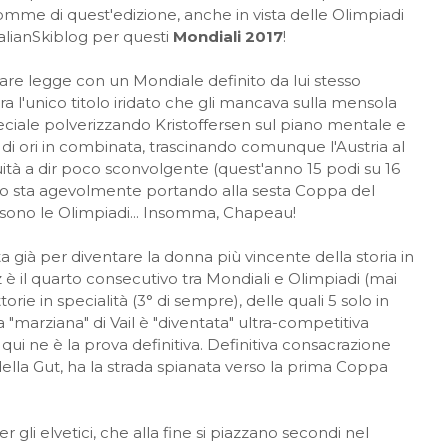
somme di quest'edizione, anche in vista delle Olimpiadi
talianSkiblog per questi
Mondiali 2017
!
ttare legge con un Mondiale definito da lui stesso
rra l'unico titolo iridato che gli mancava sulla mensola
peciale polverizzando Kristoffersen sul piano mentale e
di ori in combinata, trascinando comunque l'Austria al
tà a dir poco sconvolgente (quest'anno 15 podi su 16
) lo sta agevolmente portando alla sesta Coppa del
sono le Olimpiadi... Insomma, Chapeau!
a già per diventare la donna più vincente della storia in
 è il quarto consecutivo tra Mondiali e Olimpiadi (mai
orie in specialità (3° di sempre), delle quali 5 solo in
"marziana" di Vail è "diventata" ultra-competitiva
qui ne è la prova definitiva. Definitiva consacrazione
della Gut, ha la strada spianata verso la prima Coppa
r gli elvetici, che alla fine si piazzano secondi nel