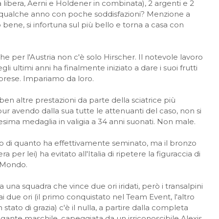
 libera, Aerni e Holdener in combinata), 2 argenti e 2
po qualche anno con poche soddisfazioni? Menzione a
 bene, si infortuna sul più bello e torna a casa con
he per l'Austria non c'è solo Hirscher. Il notevole lavoro
i ultimi anni ha finalmente iniziato a dare i suoi frutti
rprese. Impariamo da loro.
 ben altre prestazioni da parte della sciatrice più
pur avendo dalla sua tutte le attenuanti del caso, non si
nesima medaglia in valigia a 34 anni suonati. Non male.
no di quanto ha effettivamente seminato, ma il bronzo
a per lei) ha evitato all'Italia di ripetere la figuraccia di
l Mondo.
 a una squadra che vince due ori iridati, però i transalpini
i due ori (il primo conquistato nel Team Event, l'altro
ato di grazia) c'è il nulla, a partire dalla completa
igante maschile, capeggiata da un irriconoscibile Alexis