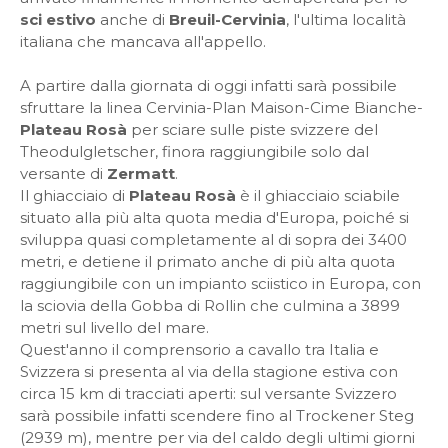
sci estivo
anche di
Breuil-Cervinia
, l'ultima località
italiana che mancava all'appello.
A partire dalla giornata di oggi infatti sarà possibile
sfruttare la linea Cervinia-Plan Maison-Cime Bianche-
Plateau Rosà
per sciare sulle piste svizzere del
Theodulgletscher, finora raggiungibile solo dal
versante di
Zermatt
.
Il ghiacciaio di
Plateau Rosà
è il ghiacciaio sciabile
situato alla più alta quota media d'Europa, poiché si
sviluppa quasi completamente al di sopra dei 3400
metri, e detiene il primato anche di più alta quota
raggiungibile con un impianto sciistico in Europa, con
la sciovia della Gobba di Rollin che culmina a 3899
metri sul livello del mare.
Quest'anno il comprensorio a cavallo tra Italia e
Svizzera si presenta al via della stagione estiva con
circa 15 km di tracciati aperti: sul versante Svizzero
sarà possibile infatti scendere fino al Trockener Steg
(2939 m), mentre per via del caldo degli ultimi giorni