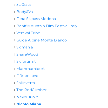
SciGratis
Body&Vai
Fiera Skipass Modena
Banff Mountain Film Festival Italy
Vertikal Tribe
Guide Alpine Monte Bianco
Skimania
ShareWood
Skiforum.it
Mammamiporti
FifteenLove
Saliinvetta
The RedClimber
NeveClub.it
Nicolò Miana