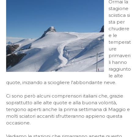
Ormai la
stagione
sciistica si
sta per
chiudere
e le
temperat
ure
primaveri
li hanno
raggiunto
le alte
quote, iniziando a sciogliere l'abbondante neve.
Ci sono però alcuni comprensori italiani che, grazie
soprattutto alle alte quote e alla buona volontà,
tengono aperti anche la prima settimana di Maggio e
molti sciatori accaniti sfrutteranno appieno questa
occasione.
Vediamo le stazioni che rimarranno aperte questo