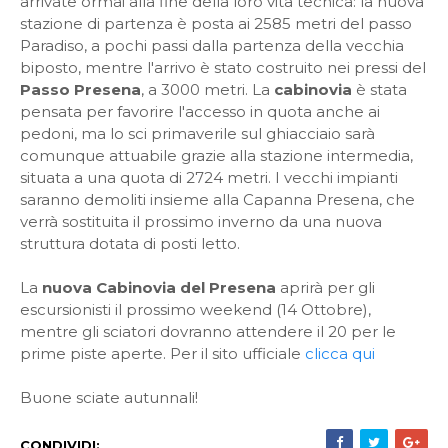
arrivate ormai alla fine della loro vita tecnica: la nuova
stazione di partenza è posta ai 2585 metri del passo
Paradiso, a pochi passi dalla partenza della vecchia
biposto, mentre l'arrivo è stato costruito nei pressi del
Passo Presena
, a 3000 metri. La
cabinovia
è stata
pensata per favorire l'accesso in quota anche ai
pedoni, ma lo sci primaverile sul ghiacciaio sarà
comunque attuabile grazie alla stazione intermedia,
situata a una quota di 2724 metri. I vecchi impianti
saranno demoliti insieme alla Capanna Presena, che
verrà sostituita il prossimo inverno da una nuova
struttura dotata di posti letto.
La
nuova Cabinovia del Presena
aprirà per gli
escursionisti il prossimo weekend (14 Ottobre),
mentre gli sciatori dovranno attendere il 20 per le
prime piste aperte. Per il sito ufficiale
clicca qui
Buone sciate autunnali!
CONDIVIDI: