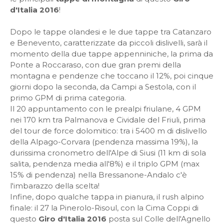
d'Italia 2016
!
Dopo le tappe olandesi e le due tappe tra Catanzaro
e Benevento, caratterizzate da piccoli dislivelli, sarà il
momento della due tappe appenniniche, la prima da
Ponte a Roccaraso, con due gran premi della
montagna e pendenze che toccano il 12%, poi cinque
giorni dopo la seconda, da Campi a Sestola, con il
primo GPM di prima categoria.
Il 20 appuntamento con le prealpi friulane, 4 GPM
nei 170 km tra Palmanova e Cividale del Friuli, prima
del tour de force dolomitico: tra i 5400 m di dislivello
della Alpago-Corvara (pendenza massima 19%), la
durissima cronometro dell'Alpe di Siusi (11 km di sola
salita, pendenza media all'8%) e il triplo GPM (max
15% di pendenza) nella Bressanone-Andalo c'è
l'imbarazzo della scelta!
Infine, dopo qualche tappa in pianura, il rush alpino
finale: il 27 la Pinerolo-Risoul, con la Cima Coppi di
questo
Giro d'Italia 2016
posta sul Colle dell'Agnello