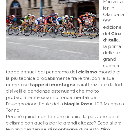
E' iniziata
ieri in
Olanda la
99°
edizione
del
Giro
d'Itali
a,
la prima
delle tre
grandi
corse a
tappe annuali del panorama del
ciclismo
mondiale:
la più tecnica probabilmente fra le tre, con le sue
numerose
tappe di montagna
caratterizzate da forti
dislivelli e pendenze estenuanti che molto
probabilmente saranno fondamentali per
l'assegnazione finale della
Maglia Rosa
il 29 Maggio a
Torino.
Perché quindi non tentare di unire la passione per il
ciclismo con quella per le grandi altezze? Ecco allora
le principali
tappe di montagna
di questo
Giro