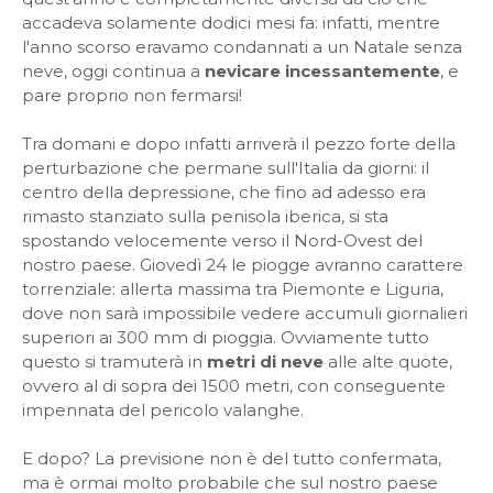
accadeva solamente dodici mesi fa: infatti, mentre
l'anno scorso eravamo condannati a un Natale senza
neve, oggi continua a
nevicare incessantemente
, e
pare proprio non fermarsi!
Tra domani e dopo infatti arriverà il pezzo forte della
perturbazione che permane sull'Italia da giorni: il
centro della depressione, che fino ad adesso era
rimasto stanziato sulla penisola iberica, si sta
spostando velocemente verso il Nord-Ovest del
nostro paese. Giovedì 24 le piogge avranno carattere
torrenziale: allerta massima tra Piemonte e Liguria,
dove non sarà impossibile vedere accumuli giornalieri
superiori ai 300 mm di pioggia. Ovviamente tutto
questo si tramuterà in
metri di neve
alle alte quote,
ovvero al di sopra dei 1500 metri, con conseguente
impennata del pericolo valanghe.
E dopo? La previsione non è del tutto confermata,
ma è ormai molto probabile che sul nostro paese