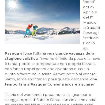
"ponti"
del 25
Aprile e
del 1°
Maggio,
più adatti
forse agli
"irriducibil
i" dello
sci,
Pasqua
è forse l'ultima vera grande
vacanza
della
stagione sciistica
: l'inverno è finito da poco e la neve
è tanta, perciò le temperature non proprio frizzanti
non fanno troppi danni, anzi diventano quasi un
punto a favore della sciata. Arrivati perciò al Venerdì
Santo, sorge spontaneo porsi queste domande:
che
tempo farà a Pasqua
? Converrà andare a
sciare
?
L'inizio del weekend si preannuncia in gran parte
soleggiato, quindi Sabato Santo con cielo che andrà
dal sereno del Nord-Ovest al poco nuvoloso delle